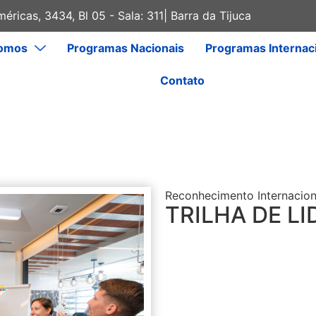
éricas, 3434, Bl 05 - Sala: 311| Barra da Tijuca
omos
Programas Nacionais
Programas Internac
Contato
Reconhecimento Internacion
TRILHA DE L