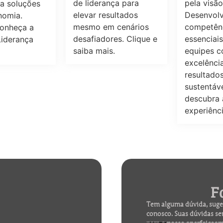
de liderança para
pela visã
a soluções
elevar resultados
Desenvol
nomia.
mesmo em cenários
competên
conheça a
desafiadores. Clique e
essenciais
Liderança
saiba mais.
equipes 
excelênci
resultado
sustentáve
descubra 
experiênc
F
Tem alguma dúvida, suges
conosco. Suas dúvidas se