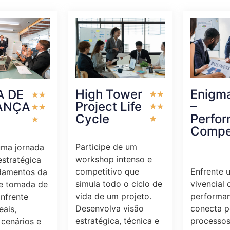
High Tower
Enigm
A DE
★
★
★
★
Project Life
–
ANÇA
★
★
★
★
Cycle
Perfo
★
★
Compe
Participe de um
uma jornada
workshop intenso e
estratégica
competitivo que
Enfrente 
damentos da
simula todo o ciclo de
vivencial 
 e tomada de
vida de um projeto.
performa
Enfrente
Desenvolva visão
conecta p
eais,
estratégica, técnica e
processos
 cenários e