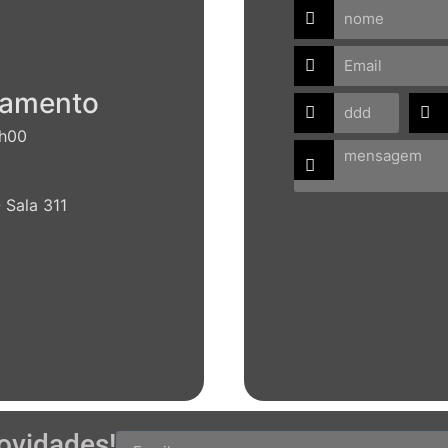
para o nosso aperfeiçoa
namento
7h00
 Sala 311
ovidades!