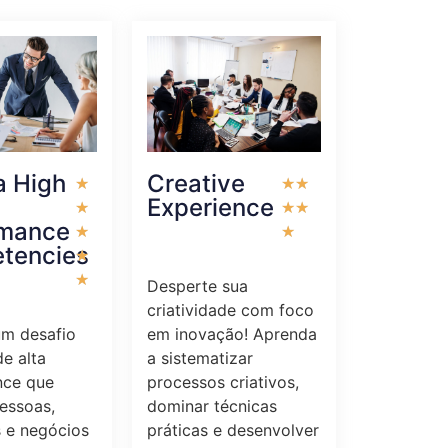
Creative
a High
★
★
★
Experience
★
★
★
rmance
★
★
tencies
★
★
Desperte sua
criatividade com foco
em inovação! Aprenda
um desafio
a sistematizar
de alta
processos criativos,
nce que
dominar técnicas
essoas,
práticas e desenvolver
 e negócios