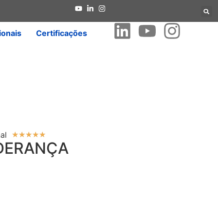
ionais
Certificações
al
★
★
★
★
★
IDERANÇA