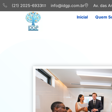
(21) 2025-6933
info@idgp.com.br
Av. das Am
Inicial
Quem S