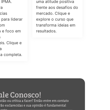
uma atitude positiva
o IPMA.
frente aos desafios do
va
mercado. Clique e
cias
explore o curso que
 para liderar
transforma ideias em
com
resultados.
a e foco em
s
is. Clique e
a
ia completa.
ale Conosco!
tão ou crítica a fazer? Então entre em contato
rão esclarecidas e sua opinião é fundamental