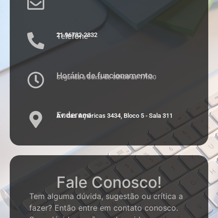
Telefone
21 96782-2832
Horário de funcionamento
Segunda à Sexta de 08h00 às 17h00
Endereço
Av. das Américas 3434, Bloco 5 - Sala 311
Fale Conosco!
Tem alguma dúvida, sugestão ou crítica a
fazer? Então entre em contato conosco.