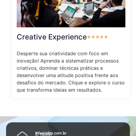
Creative Experience
★
★
★
★
★
Desperte sua criatividade com foco em
inovação! Aprenda a sistematizar processos
criativos, dominar técnicas práticas e
desenvolver uma atitude positiva frente aos
desafios do mercado. Clique e explore o curso
que transforma ideias em resultados.
E-mail
info@idgp.com.br