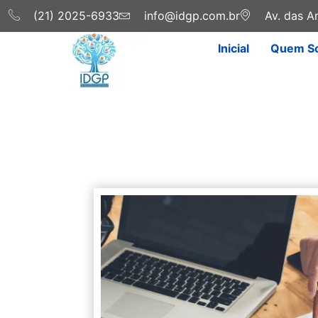
(21) 2025-6933
info@idgp.com.br
Av. das Am
Inicial
Quem S