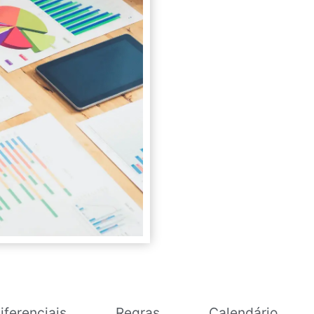
iferenciais
Regras
Calendário