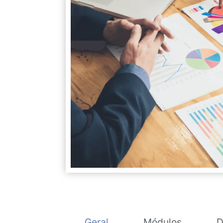
Geral
Módulos
D