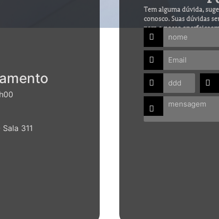
Tem alguma dúvida, suges
conosco. Suas dúvidas se
para o nosso aperfeiçoa
namento
7h00
 Sala 311