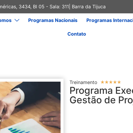
éricas, 3434, Bl 05 - Sala: 311| Barra da Tijuca
omos
Programas Nacionais
Programas Internac
Contato
Treinamento
★
★
★
★
★
Programa Exe
Gestão de Pro