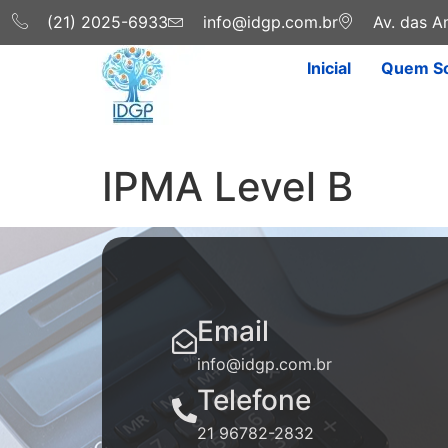
(21) 2025-6933
info@idgp.com.br
Av. das Am
Inicial
Quem S
IPMA Level B
Email
info@idgp.com.br
Telefone
21 96782-2832