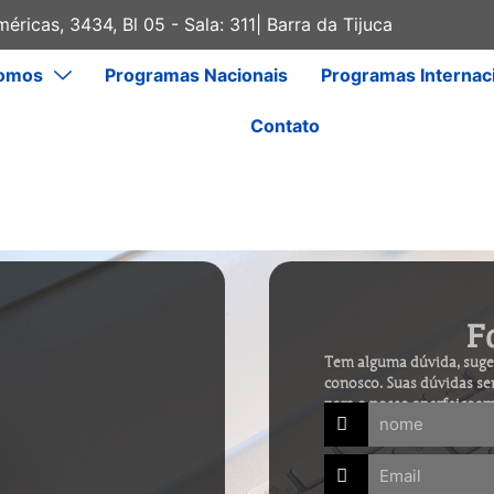
éricas, 3434, Bl 05 - Sala: 311| Barra da Tijuca
omos
Programas Nacionais
Programas Internac
Contato
F
Tem alguma dúvida, suges
conosco. Suas dúvidas se
para o nosso aperfeiçoa