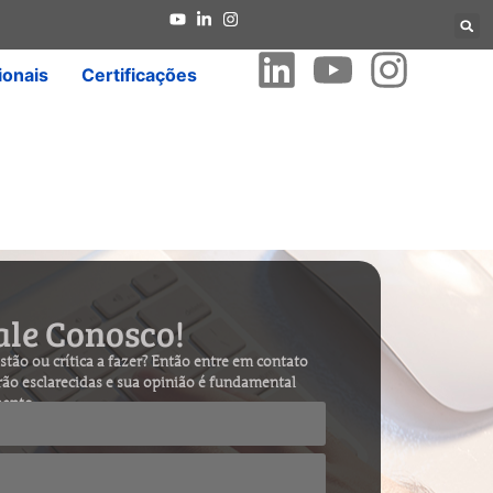
ionais
Certificações
ale Conosco!
tão ou crítica a fazer? Então entre em contato
rão esclarecidas e sua opinião é fundamental
mento.